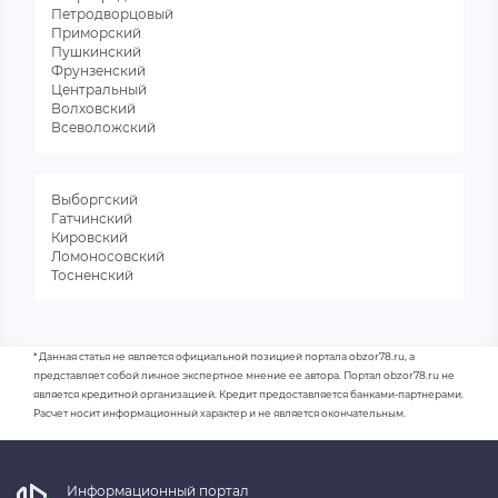
Петродворцовый
Приморский
Пушкинский
Фрунзенский
Центральный
Волховский
Всеволожский
Выборгский
Гатчинский
Кировский
Ломоносовский
Тосненский
* Данная статья не является официальной позицией портала obzor78.ru, а
представляет собой личное экспертное мнение ее автора. Портал obzor78.ru не
является кредитной организацией. Кредит предоставляется банками-партнерами.
Расчет носит информационный характер и не является окончательным.
Информационный портал