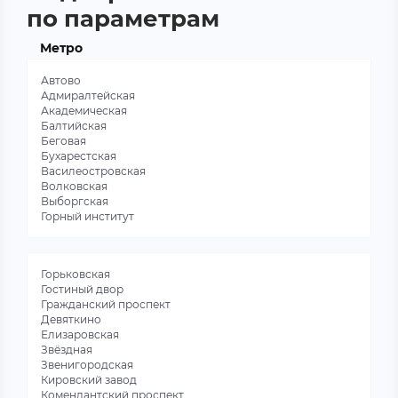
по параметрам
Метро
Автово
Адмиралтейская
Академическая
Балтийская
Беговая
Бухарестская
Василеостровская
Волковская
Выборгская
Горный институт
Горьковская
Гостиный двор
Гражданский проспект
Девяткино
Елизаровская
Звёздная
Звенигородская
Кировский завод
Комендантский проспект