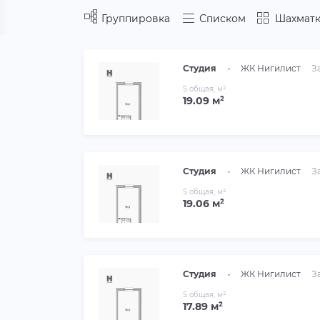
Группировка
Списком
Шахматк
Студия
•
ЖК Нигилист
З
S общая, м²
19.09 м²
Студия
•
ЖК Нигилист
З
S общая, м²
19.06 м²
Студия
•
ЖК Нигилист
З
S общая, м²
17.89 м²