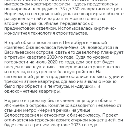
интересной квартирографией – здесь представлены
планировки площадью от 35 до 350 квадратных метров.
Впрочем, на сегодняшний день все квартиры в объекте
раскуплены – найти варианты можно только на
вторичном рынке. Жилье передавалось с
предчистовой отделкой. Использовалась кирпично-
монолитная технология строительства.
Второй объект компании в Петербурге – жилой
комплекс бизнес-класса Neva-Neva. Он возводится на
Васильевском острове, сдать его девелопер планирует
в третьем квартале 2020-го года. Судя по уровню
готовности на июль 2020-го года, дом вот-вот будет
введен в эксплуатацию – завершены и строительство,
и отделка, и внутреннее благоустройство. На
сегодняшний день в продаже остались только студии и
трехкомнатные квартиры, однако изначально можно
было приобрести и пентхаусы, и «двушки», и
однокомнатные квартиры.
Недавно в продажу был выведен еще один объект –
ЖК «Белый остров». Комплекс возводится недалеко от
станции метро «Черная речка» на улице
Белоостровская и относится к бизнес-классу. Проект
отличается интересной архитектурной концепцией, он
будет сдан в третьем квартале 2023-го года.