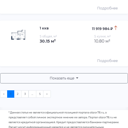
Подробнее
1 ккв
11 919 984 ₽
S общая, м²
S кухни, м²
30.15 м²
10.80 м²
Подробнее
Показать еще
* Данная статья не является официальной позицией портала obzor78.ru, а
представляет собой личное экспертное мнение ее автора. Портал obzor78.ru не
является кредитной организацией. Кредит предоставляется банками-партнерами.
Расчет носит информационный характер и не является окончательным.