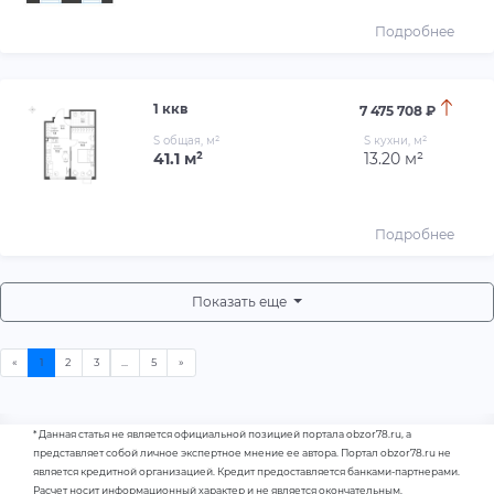
Подробнее
1 ккв
7 475 708 ₽
S общая, м²
S кухни, м²
41.1 м²
13.20 м²
Подробнее
Показать еще
* Данная статья не является официальной позицией портала obzor78.ru, а
представляет собой личное экспертное мнение ее автора. Портал obzor78.ru не
является кредитной организацией. Кредит предоставляется банками-партнерами.
Расчет носит информационный характер и не является окончательным.