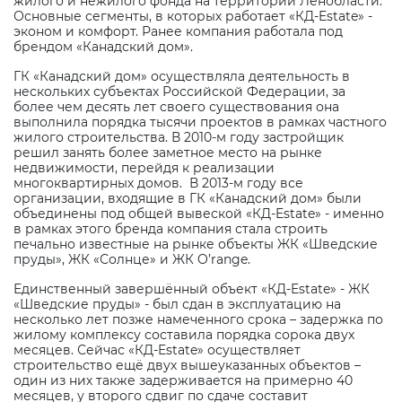
жилого и нежилого фонда на территории Ленобласти.
Основные сегменты, в которых работает «КД-
Estate
» -
эконом и комфорт. Ранее компания работала под
брендом «Канадский дом».
ГК «Канадский дом» осуществляла деятельность в
нескольких субъектах Российской Федерации, за
более чем десять лет своего существования она
выполнила порядка тысячи проектов в рамках частного
жилого строительства. В 2010-м году застройщик
решил занять более заметное место на рынке
недвижимости, перейдя к реализации
многоквартирных домов.
В 2013-м году все
организации, входящие в ГК «Канадский дом» были
объединены под общей вывеской «КД-
Estate
» - именно
в рамках этого бренда компания стала строить
печально известные на рынке объекты ЖК «Шведские
пруды», ЖК «Солнце» и ЖК
O
’
range
.
Единственный завершённый объект «КД-
Estate
» - ЖК
«Шведские пруды» - был сдан в эксплуатацию на
несколько лет позже намеченного срока – задержка по
жилому комплексу составила порядка сорока двух
месяцев. Сейчас «КД-
Estate
» осуществляет
строительство ещё двух вышеуказанных объектов –
один из них также задерживается на примерно 40
месяцев, у второго сдвиг по сдаче составит