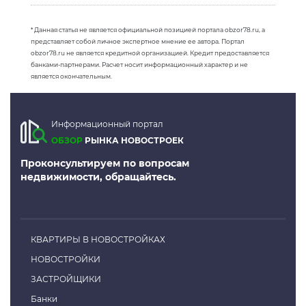
* Данная статья не является официальной позицией портала obzor78.ru, а
представляет собой личное экспертное мнение ее автора. Портал
obzor78.ru не является кредитной организацией. Кредит предоставляется
банками-партнерами. Расчет носит информационный характер и не
является окончательным.
Информационный портал
ОБЗОР
РЫНКА НОВОСТРОЕК
Проконсультируем по вопросам
недвижимости, обращайтесь.
КВАРТИРЫ В НОВОСТРОЙКАХ
НОВОСТРОЙКИ
ЗАСТРОЙЩИКИ
Банки