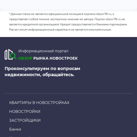
* Данная статья не является официальной позицией портала obzor78.ru, а
представляет собой личное экспертное мнение ее автора. Портал obzor78.ru не
является кредитной организацией. Кредит предоставляется банками-партнерами.
Расчет носит информационный характер и не является окончательным.
Информационный портал
ОБЗОР
РЫНКА НОВОСТРОЕК
Проконсультируем по вопросам
недвижимости, обращайтесь.
КВАРТИРЫ В НОВОСТРОЙКАХ
НОВОСТРОЙКИ
ЗАСТРОЙЩИКИ
Банки