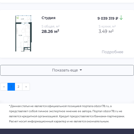
Студия
9 039 319 ₽
S общая, м²
S кухни, м²
28.26 м²
3.49 м²
Подробнее
Показать еще
* Данная статья не является официальной позицией портала obzor78.ru, а
представляет собой личное экспертное мнение ее автора. Портал obzor78.ru не
является кредитной организацией. Кредит предоставляется банками-партнерами.
Расчет носит информационный характер и не является окончательным.