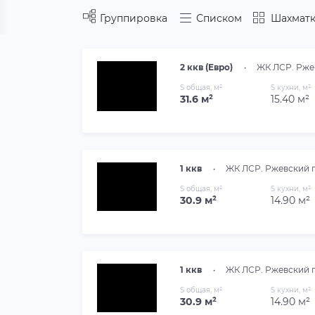
Группировка
Списком
Шахматк
2 ккв (Евро)
•
ЖК ЛСР. Рже
S общая, м²
S кухни, м²
31.6 м²
15.40 м²
1 ккв
•
ЖК ЛСР. Ржевский 
S общая, м²
S кухни, м²
30.9 м²
14.90 м²
1 ккв
•
ЖК ЛСР. Ржевский 
S общая, м²
S кухни, м²
30.9 м²
14.90 м²