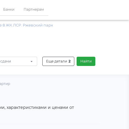
Банки
Партнерам
е 8 ЖК ЛСР. Ржевский парк
 сдачи
Еще детали
2
Найти
артир
ми, характеристиками и ценами от