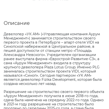
Описание
Девелопер «УК АМ» («Управляющая компания Аурум
Менеджмент») занимается строительством своего
первого проекта в Петербурге – апарт-отеля
VIDI
на
Синопской набережной в Центральном районе, в
пешей доступности от станции метро «Площадь
Александра Невского». Учредителем организации
ранее выступала фирма «Еврострой-Развитие-СЗ», а
сама «Аурум Менеджмент» входила в структуру
крупного девелопера
Plaza
Lotus
Group
. Именно
PLG
занималась строительством проекта
VIDI
, который
назывался «Синоп». Сегодня партнером «УК АМ»
является девелопер
Fizika
Development
, которая была
создана несколько лет назад.
Разрешение на строительство своего первого объекта
«Аурум Менеджмент» получила в июне 2018-го года,
сдача была намечена на середину 2022-го года. Однако
в 2021-м году разрешение на строительство было
продлено до середины 2025-го года, а сдача была