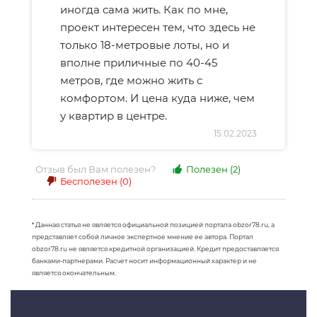
иногда сама жить. Как по мне,
проект интересен тем, что здесь не
только 18-метровые лоты, но и
вполне приличные по 40-45
метров, где можно жить с
комфортом. И цена куда ниже, чем
у квартир в центре.
15.02.2023
Отзыв был Вам полезен?
Полезен
(2)
Бесполезен
(0)
* Данная статья не является официальной позицией портала obzor78.ru, а
представляет собой личное экспертное мнение ее автора. Портал
obzor78.ru не является кредитной организацией. Кредит предоставляется
банками-партнерами. Расчет носит информационный характер и не
является окончательным.