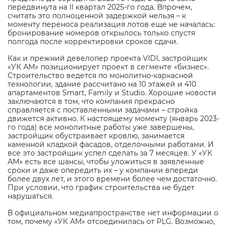
передвинута на
II
квартал 2025-го года. Впрочем,
считать это полноценной задержкой нельзя – к
моменту переноса реализация лотов еще не началась:
бронирование номеров открылось только спустя
полгода после корректировки сроков сдачи.
Как и прежний девелопер проекта
VIDI
, застройщик
«УК АМ» позиционирует проект в сегменте «бизнес».
Строительство ведется по монолитно-каркасной
технологии, здание рассчитано на 10 этажей и 410
апартаментов Smart, Family и Studio. Хорошие новости
заключаются в том, что компания прекрасно
справляется с поставленными задачами – стройка
движется активно. К настоящему моменту (январь 2023-
го года) все монолитные работы уже завершены,
застройщик обустраивает кровлю, занимается
каменной кладкой фасадов, отделочными работами. И
все это застройщик успел сделать за 7 месяцев. У «УК
АМ» есть все шансы, чтобы уложиться в заявленные
сроки и даже опередить их – у компании впереди
более двух лет, и этого времени более чем достаточно.
При условии, что график строительства не будет
нарушаться.
В официальном медиапространстве нет информации о
том, почему «УК АМ» отсоединилась от
PLG
. Возможно,