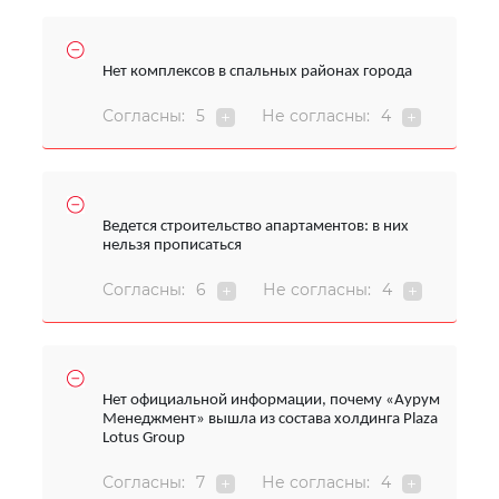
Нет комплексов в спальных районах города
Согласны:
5
Не согласны:
4
Ведется строительство апартаментов: в них
нельзя прописаться
Согласны:
6
Не согласны:
4
Нет официальной информации, почему «Аурум
Менеджмент» вышла из состава холдинга
Plaza
Lotus
Group
Согласны:
7
Не согласны:
4