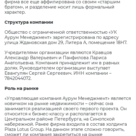
фирма все еще аффилирована со своим «старшим
братом», и разделение носит лишь формальный
характер.
Структура компании
Общество с ограниченной ответственностью «УК
Аурум Менеджмент» зарегистрирована по адресу
улица Ждановская дом 29, Литера А, помещение 18Н7.
Учредителями организации являются Кравцов
Александр Валерьевич и Панфилова Лариса
Анатольевна. Компания принадлежит им в равных
долях. Руководителем организации выступает
Евангулян Сергей Сергеевич. ИНН компании –
7842044072.
Роль на рынке
«Управляющая компания Аурум Менеджмент» является
новичком на рынке недвижимости – сейчас она
занимается реализацией своего первого проекта. Он
относится к бизнес-классу и располагается в
Центральном районе Петербурга, на Синопской
набережной. Ранее фирма входила в состав холдинга
Plaza
Lotus
Group
. На данном этапе сложно говорить,
сможет ли компания закрепиться на рынке