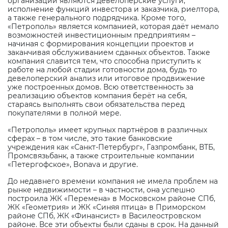
организации являются девелоперские услуги,
исполнение функций инвестора и заказчика, риелтора,
а также генерального подрядчика. Кроме того,
«Петрополь» является компанией, которая даёт немало
возможностей инвестиционным предприятиям –
начиная с формирования концепции проектов и
заканчивая обслуживанием сданных объектов. Также
компания славится тем, что способна приступить к
работе на любой стадии готовности дома, будь то
девелоперский анализ или итоговое продвижение
уже построенных домов. Всю ответственность за
реализацию объектов компания берёт на себя,
стараясь выполнять свои обязательства перед
покупателями в полной мере.
«Петрополь» имеет крупных партнёров в различных
сферах – в том числе, это такие банковские
учреждения как «Санкт-Петербург», Газпромбанк, ВТБ,
Промсвязьбанк, а также строительные компании
«Петергофское»,
Bonava
и другие.
До недавнего времени компания не имела проблем на
рынке недвижимости – в частности, она успешно
построила ЖК «Перемена» в Московском районе СПб,
ЖК «Геометрия» и ЖК «Синяя птица» в Приморском
районе СПб, ЖК «Финансист» в Василеостровском
районе. Все эти объекты были сданы в срок. На данный