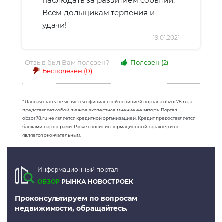
наблюдать за развитием событий.
Всем дольщикам терпения и
удачи!
19.01.2021
Отзыв был Вам полезен?
Полезен
(2)
Бесполезен
(0)
* Данная статья не является официальной позицией портала obzor78.ru, а
представляет собой личное экспертное мнение ее автора. Портал
obzor78.ru не является кредитной организацией. Кредит предоставляется
банками-партнерами. Расчет носит информационный характер и не
является окончательным.
Информационный портал
ОБЗОР
РЫНКА НОВОСТРОЕК
Проконсультируем по вопросам
недвижимости, обращайтесь.