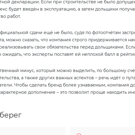
тной декларации. Если при строительстве не было допуще
екс будет введён в эксплуатацию, а затем дольщики получа
во работ.
официальной сдачи ещё не было, судя по фотоотчётам зас
та, можно сказать, что компания строго придерживается н
реализовывать свои обязательства перед дольщиками. Если
 ожидать, что эксперты поставят ей неплохой балл в рейт
твенный минус, который можно выделить, по большому счёту
тельства, а также других важных аспектов – речь идёт о пут
атели. Чтобы сделать бренд более узнаваемым, компания д
характерное дополнение – это позволит проще находить и
берег