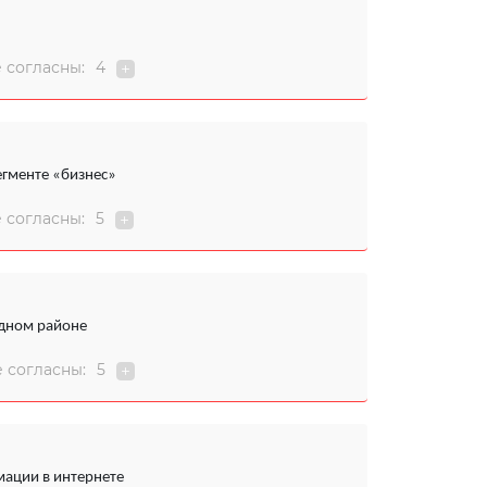
 согласны:
4
егменте «бизнес»
 согласны:
5
одном районе
 согласны:
5
ации в интернете