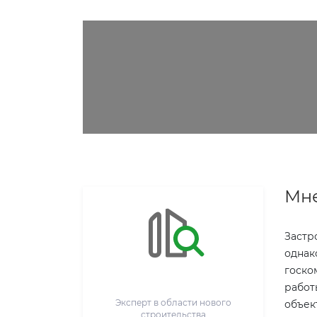
Мне
Застр
однак
госко
работ
Эксперт в области нового
объек
строительства