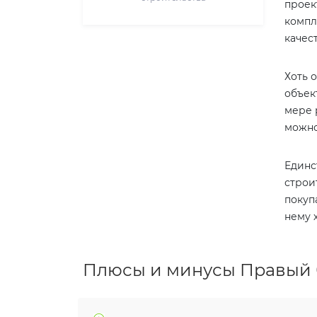
проек
компл
качест
Хоть 
объек
мере 
можно
Единс
строи
покуп
нему 
Плюсы и минусы Правый 