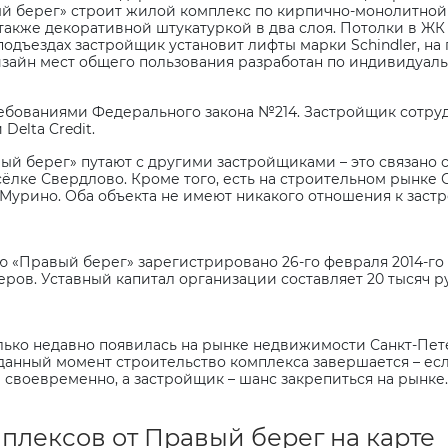
й берег» строит жилой комплекс по кирпично-монолитной 
также декоративной штукатуркой в два слоя. Потолки в ЖК 
В подъездах застройщик установит лифты марки Schindler, 
зайн мест общего пользования разработан по индивидуаль
ребованиями Федерального закона №214. Застройщик сотру
и
Delta
Credit
.
ый берег» путают с другими застройщиками – это связано 
сёлке Свердлово. Кроме того, есть на строительном рынке
е Мурино. Оба объекта не имеют никакого отношения к заст
 «Правый берег» зарегистрировано 26-го февраля 2014-го г
ров. Уставный капитал организации составляет 20 тысяч р
ько недавно появилась на рынке недвижимости Санкт-Пете
 данный момент строительство комплекса завершается – е
 своевременно, а застройщик – шанс закрепиться на рынке.
лексов от Правый берег на карте