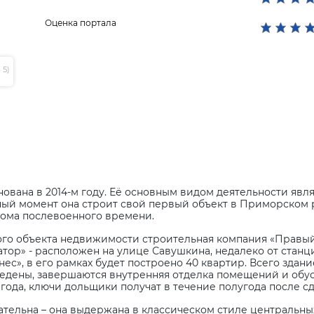
Оценка портала
 5)
ована в 2014-м году. Её основным видом деятельности явл
ный момент она строит свой первый объект в Приморском 
дома послевоенного времени.
го объекта недвижимости строительная компания «Правый б
тор» - расположен на улице Савушкина, недалеко от стан
ес», в его рамках будет построено 40 квартир. Всего здан
ведены, завершаются внутренняя отделка помещений и обу
 года, ключи дольщики получат в течение полугода после сд
тельна – она выдержана в классическом стиле центральных