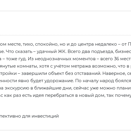
 месте, тихо, спокойно, но и до центра недалеко – от П
ше. Что сказать – удачный ЖК. Всего два подъезда, бизне
а – тоже гуд. Из неоднозначных моментов – всего 36 мес
янутые комнаты, хотя с учётом метража возможно, что в 
тройки – завершили объект без отставаний. Наверное, с
нности явно будет удорожание. По началу народ боялся
на экскурсию в ближайшие дни, сейчас уже можно плани
ас как раз есть идея перебраться в новый дом, так почему
пективно для инвестиций