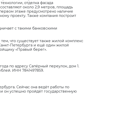
технологии, отделка фасада
составляют около 2,9 метров, площадь
на первом этаже предусмотрено наличие
ному проекту. Также компания построит
дничает с такими банковскими
с тем, что существует также жилой комплекс
 Санкт-Петербурга и ещё один жилой
ройщику «Правый берег».
ода по адресу Сапёрный переулок, дом 1.
ублей. ИНН 7841497859.
рбурга. Сейчас она ведёт работы по
сли он успешно пройдёт государственную