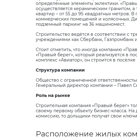
определённые элементы эклектики. «Правы
осуществляется керамическим гранитом, а 
квартир – от 55 до 95 квадратных метров. 
коммерческих помещений и колясочных. Ди
подземный паркинг на 36 машиномест.
Строительство ведётся в соответствии с т
учреждениями как Сбербанк, Газпромбанк 
Стоит отметить, что иногда компанию «Прав
«Правый берег», который реализуется в по
комплекс «Авиатор», он строится в посёлк
Структура компании
Общество с ограниченной ответственностью
Генеральный директор компании – Павел Се
Роль на рынке
Строительная компания «Правый берег» тол
своему первому объекту бизнес-класса. На
комиссию, то дольщики получат свои ключи
Расположение жилых комп