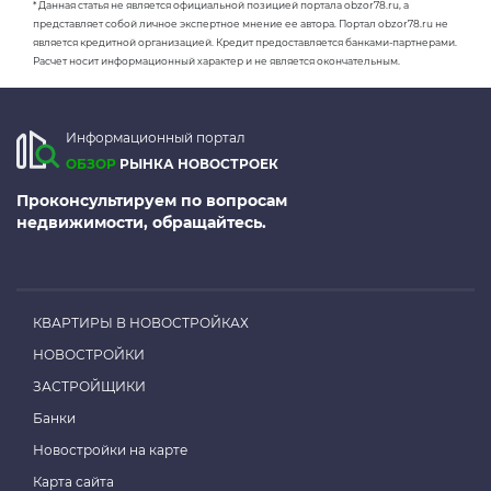
* Данная статья не является официальной позицией портала obzor78.ru, а
представляет собой личное экспертное мнение ее автора. Портал obzor78.ru не
является кредитной организацией. Кредит предоставляется банками-партнерами.
Расчет носит информационный характер и не является окончательным.
Информационный портал
ОБЗОР
РЫНКА НОВОСТРОЕК
Проконсультируем по вопросам
недвижимости, обращайтесь.
КВАРТИРЫ В НОВОСТРОЙКАХ
НОВОСТРОЙКИ
ЗАСТРОЙЩИКИ
Банки
Новостройки на карте
Карта сайта