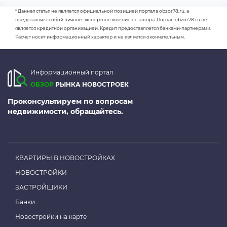
* Данная статья не является официальной позицией портала obzor78.ru, а
представляет собой личное экспертное мнение ее автора. Портал obzor78.ru не
является кредитной организацией. Кредит предоставляется банками-партнерами.
Расчет носит информационный характер и не является окончательным.
Информационный портал
ОБЗОР
РЫНКА НОВОСТРОЕК
Проконсультируем по вопросам
недвижимости, обращайтесь.
КВАРТИРЫ В НОВОСТРОЙКАХ
НОВОСТРОЙКИ
ЗАСТРОЙЩИКИ
Банки
Новостройки на карте