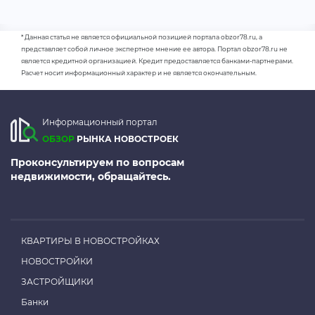
* Данная статья не является официальной позицией портала obzor78.ru, а
представляет собой личное экспертное мнение ее автора. Портал obzor78.ru не
является кредитной организацией. Кредит предоставляется банками-партнерами.
Расчет носит информационный характер и не является окончательным.
Информационный портал
ОБЗОР
РЫНКА НОВОСТРОЕК
Проконсультируем по вопросам
недвижимости, обращайтесь.
КВАРТИРЫ В НОВОСТРОЙКАХ
НОВОСТРОЙКИ
ЗАСТРОЙЩИКИ
Банки