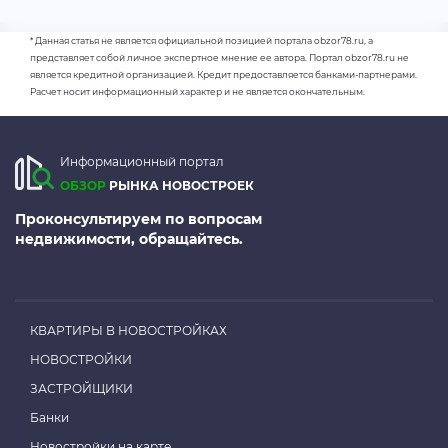
* Данная статья не является официальной позицией портала obzor78.ru, а
представляет собой личное экспертное мнение ее автора. Портал obzor78.ru не
является кредитной организацией. Кредит предоставляется банками-партнерами.
Расчет носит информационный характер и не является окончательным.
Информационный портал
ОБЗОР
РЫНКА НОВОСТРОЕК
Проконсультируем по вопросам
недвижимости, обращайтесь.
КВАРТИРЫ В НОВОСТРОЙКАХ
НОВОСТРОЙКИ
ЗАСТРОЙЩИКИ
Банки
Новостройки на карте