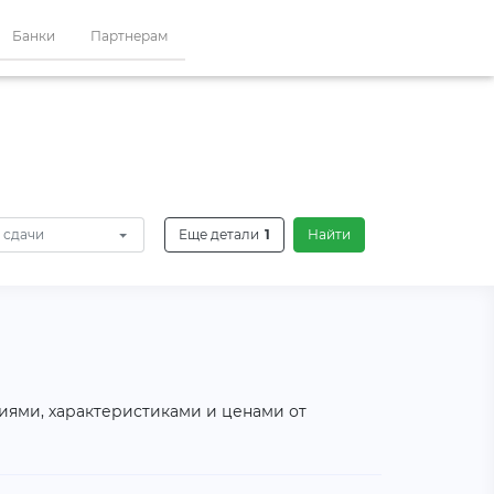
Банки
Партнерам
 сдачи
Еще детали
1
Найти
фиями, характеристиками и ценами от