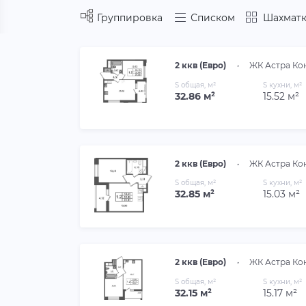
Группировка
Списком
Шахматк
2 ккв (Евро)
•
ЖК Астра Ко
S общая, м²
S кухни, м²
32.86 м²
15.52 м²
2 ккв (Евро)
•
ЖК Астра Ко
S общая, м²
S кухни, м²
32.85 м²
15.03 м²
2 ккв (Евро)
•
ЖК Астра Ко
S общая, м²
S кухни, м²
32.15 м²
15.17 м²