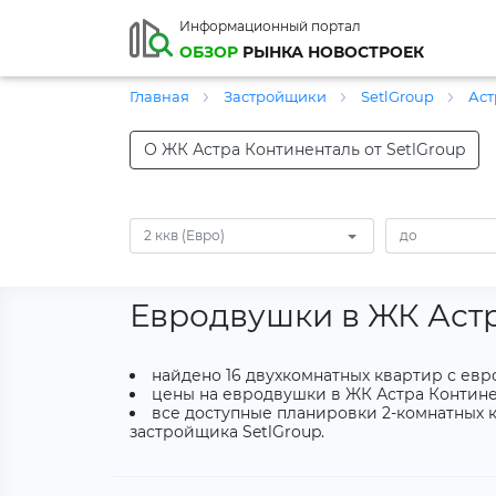
Информационный портал
ОБЗОР
РЫНКА НОВОСТРОЕК
Главная
Застройщики
SetlGroup
Аст
О ЖК Астра Континенталь от SetlGroup
2 ккв (Евро)
Евродвушки в ЖК Аст
найдено 16 двухкомнатных квартир с ев
цены на евродвушки в ЖК Астра Континент
все доступные планировки 2-комнатных к
застройщика SetlGroup.