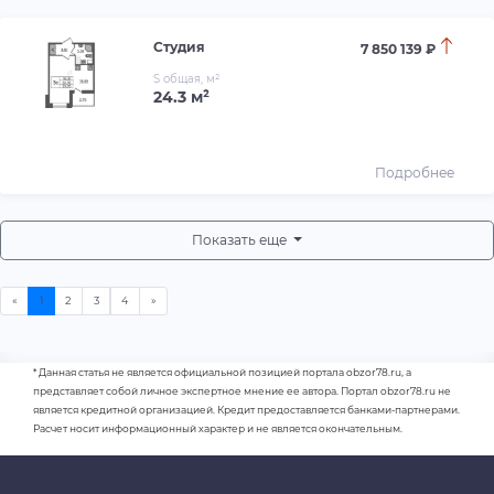
Студия
7 850 139 ₽
S общая, м²
24.3 м²
Подробнее
Показать еще
* Данная статья не является официальной позицией портала obzor78.ru, а
представляет собой личное экспертное мнение ее автора. Портал obzor78.ru не
является кредитной организацией. Кредит предоставляется банками-партнерами.
Расчет носит информационный характер и не является окончательным.