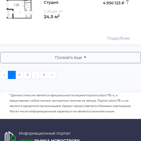
Студия
4 950 123 ₽
S общая, м²
24.5 м²
Подробнее
Показать еще
* Данная статья не является официальной позицией портала obzor78.ru, а
представляет собой личное экспертное мнение ее автора. Портал obzor78.ru не
является кредитной организацией. Кредит предоставляется банками-партнерами.
Расчет носит информационный характер и не является окончательным.
Информационный портал
ОБЗОР
РЫНКА НОВОСТРОЕК