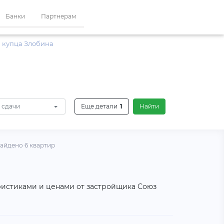
Банки
Партнерам
 купца Злобина
 сдачи
Еще детали
1
Найти
айдено 6 квартир
еристиками и ценами от застройщика Союз