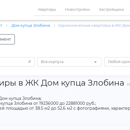
Квартиры
Новостройки
Застройщики
нт
Дом купца Злобина
Однокомнатные квартиры в ЖК Дом
пмент
₽
Все корпуса
Любой срок
иры в ЖК Дом купца Злобина
Н
Дом купца Злобина;
упца Злобина от 19236000 до 22881000 руб.;
 площадью от 38.5 м2 до 52.6 м2 с фотографиями, характ