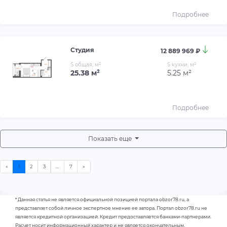
Подробнее
Студия
12 889 969 ₽
S общая, м²
S кухни, м²
25.38 м²
5.25 м²
Подробнее
Показать еще
* Данная статья не является официальной позицией портала obzor78.ru, а
представляет собой личное экспертное мнение ее автора. Портал obzor78.ru не
является кредитной организацией. Кредит предоставляется банками-партнерами.
Расчет носит информационный характер и не является окончательным.