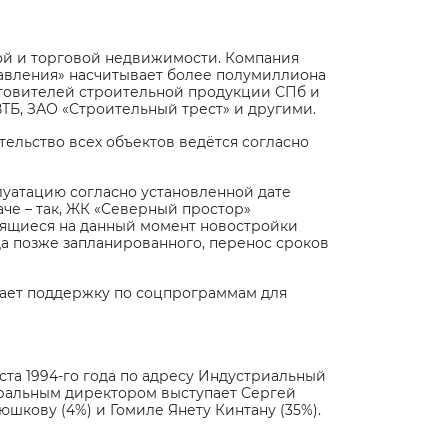
ой и торговой недвижимости. Компания
авления» насчитывает более полумиллиона
товителей строительной продукции СПб и
ВТБ, ЗАО «Строительный трест» и другими.
ельство всех объектов ведётся согласно
луатацию согласно установленной дате
че – так, ЖК «Северный простор»
роящиеся на данный момент новостройки
да позже запланированного, перенос сроков
вает поддержку по соцпрограммам для
та 1994-го года по адресу Индустриальный
неральным директором выступает Сергей
шкову (4%) и Гомиле Янету Кинтану (35%).