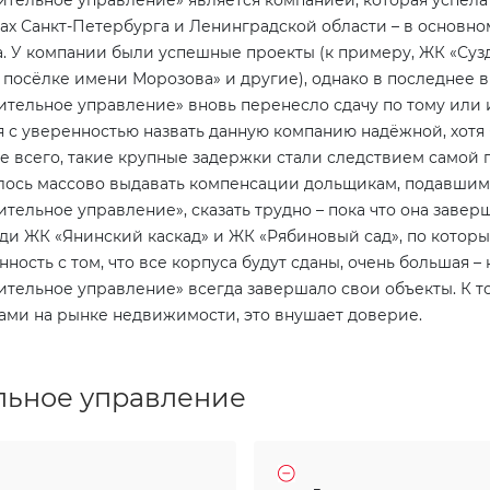
ительное управление» является компанией, которая успела
ах Санкт-Петербурга и Ленинградской области – в основно
а. У компании были успешные проекты (к примеру, ЖК «Суз
 посёлке имени Морозова» и другие), однако в последнее в
ительное управление» вновь перенесло сдачу по тому или 
я с уверенностью назвать данную компанию надёжной, хотя 
е всего, такие крупные задержки стали следствием самой п
ось массово выдавать компенсации дольщикам, подавшим в
ительное управление», сказать трудно – пока что она заве
ди ЖК «Янинский каскад» и ЖК «Рябиновый сад», по которы
нность с том, что все корпуса будут сданы, очень большая –
ительное управление» всегда завершало свои объекты. К т
ами на рынке недвижимости, это внушает доверие.
льное управление