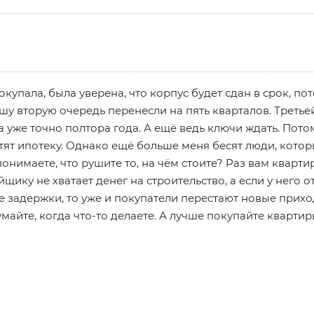
окупала, была уверена, что корпус будет сдан в срок, по
шу вторую очередь перенесли на пять кварталов. Третье
ка уже точно полтора года. А ещё ведь ключи ждать. Пото
тят ипотеку. Однако ещё больше меня бесят люди, кото
понимаете, что рушите то, на чём стоите? Раз вам кварти
ику не хватает денег на строительство, а если у него о
 задержки, то уже и покупатели перестают новые приход
умайте, когда что-то делаете. А лучше покупайте кварти