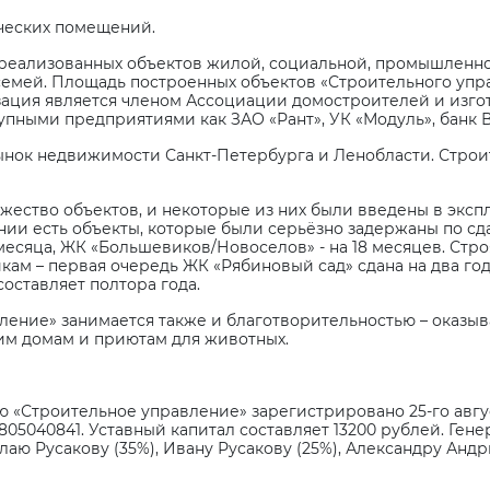
рческих помещений.
 реализованных объектов жилой, социальной, промышленн
семей. Площадь построенных объектов «Строительного упр
ация является членом Ассоциации домостроителей и изго
упными предприятиями как ЗАО «Рант», УК «Модуль», банк 
нок недвижимости Санкт-Петербурга и Ленобласти. Строит
ество объектов, и некоторые из них были введены в эксп
нии есть объекты, которые были серьёзно задержаны по сда
3 месяца, ЖК «Большевиков/Новоселов» - на 18 месяцев. Ст
икам – первая очередь ЖК «Рябиновый сад» сдана на два го
оставляет полтора года.
ление» занимается также и благотворительностью – оказы
им домам и приютам для животных.
 «Строительное управление» зарегистрировано 25-го авгус
7805040841. Уставный капитал составляет 13200 рублей. Ге
ю Русакову (35%), Ивану Русакову (25%), Александру Андрю