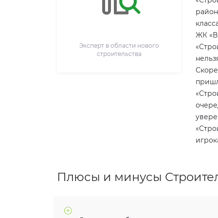
«Стро
район
класс
ЖК «В
Эксперт в области нового
«Стро
строительства
нельз
Скоре
пришл
«Стро
очере
увере
«Стро
игрок
Плюсы и минусы Строите