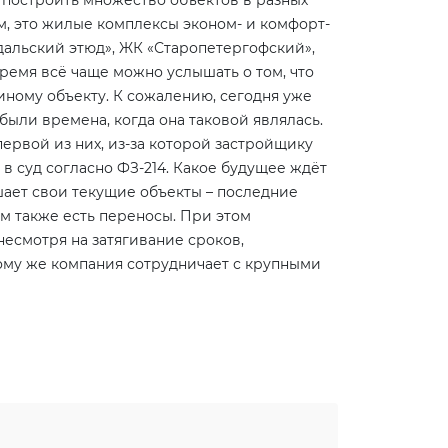
 построить множество объектов в разных
м, это жилые комплексы эконом- и комфорт-
дальский этюд», ЖК «Старопетергофский»,
ремя всё чаще можно услышать о том, что
иному объекту. К сожалению, сегодня уже
были времена, когда она таковой являлась.
ервой из них, из-за которой застройщику
 суд согласно ФЗ-214. Какое будущее ждёт
ршает свои текущие объекты – последние
м также есть переносы. При этом
 несмотря на затягивание сроков,
ому же компания сотрудничает с крупными