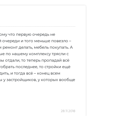
тому что первую очередь не
й очереди и того меньше повезло –
м ремонт делать, мебель покупать. А
рые по нашему комплексу трясли с
ры отдали, то теперь пропадай всё
тобрать последнее, то стройки ещё
ить, и тогда всё – конец всем
ры у застройщиков, у которых вообще
28.11.2018