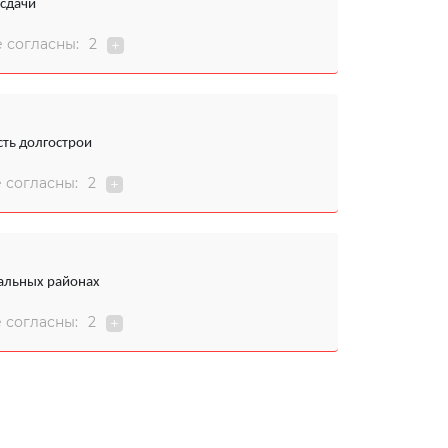
 сдачи
 согласны:
2
сть долгострои
 согласны:
2
ральных районах
 согласны:
2