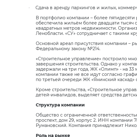
Сдача в аренду паркингов и жилых, комме
·
В портфолио компании – более пятидесяти
обеспечила жильём более двадцати тысяч 
квадратных метров недвижимости. Организ
Ленобласти. «СУ» сотрудничает с такими кр
Основной ареал присутствия компании – ры
Федеральному закону №214.
«Строительное управление» построило множ
завершения строительства. Однако у компа
задержали на три года, ЖК «Олимп» - на 3
компании также не все идут согласно граф
по третьей очереди ЖК «Янинский каскад» с
Кроме строительства, «Строительное управ
детей-инвалидов, выделяет средства детск
Структура компании
Общество с ограниченной ответственностью
проспект, дом 29, корпус 2. ИНН компании 
Румановский. Компания принадлежит Никола
Роль на рынке