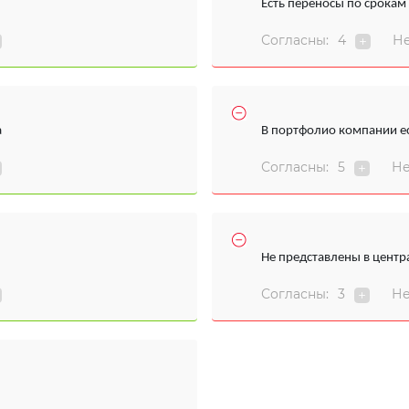
Есть переносы по срокам
Согласны:
4
Не
а
В портфолио компании е
Согласны:
5
Не
Не представлены в цент
Согласны:
3
Не
ы