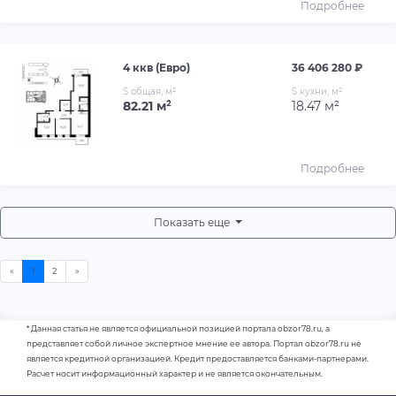
Подробнее
4 ккв (Евро)
36 406 280 ₽
S общая, м²
S кухни, м²
82.21 м²
18.47 м²
Подробнее
Показать еще
* Данная статья не является официальной позицией портала obzor78.ru, а
представляет собой личное экспертное мнение ее автора. Портал obzor78.ru не
является кредитной организацией. Кредит предоставляется банками-партнерами.
Расчет носит информационный характер и не является окончательным.