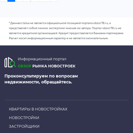
* Данная статья не является официальной позицией портала obzor78.ru, а
представляет собой личное экспертное мнение ее автора. Портал obzor78.ru не
является кредитной организацией. Кредит предоставляется банками-партнерами.
Расчет носит информационный характер и не является окончательным.
Информационный портал
ОБЗОР
РЫНКА НОВОСТРОЕК
Проконсультируем по вопросам
недвижимости, обращайтесь.
КВАРТИРЫ В НОВОСТРОЙКАХ
НОВОСТРОЙКИ
ЗАСТРОЙЩИКИ