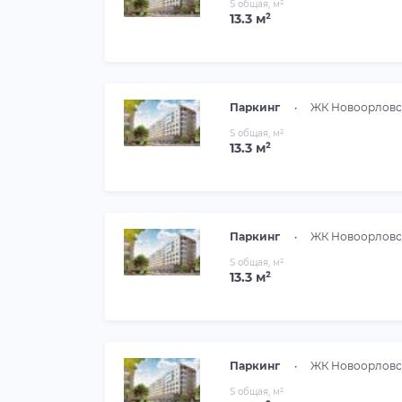
S общая, м²
13.3 м²
Паркинг
•
ЖК Новоорловс
S общая, м²
13.3 м²
Паркинг
•
ЖК Новоорловс
S общая, м²
13.3 м²
Паркинг
•
ЖК Новоорловс
S общая, м²