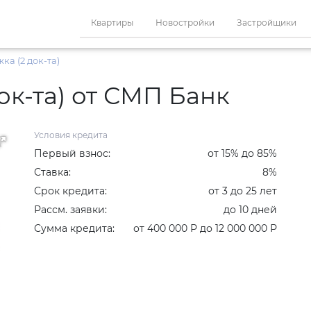
Квартиры
Новостройки
Застройщики
ка (2 док-та)
ок-та) от СМП Банк
Условия кредита
Первый взнос:
от 15% до 85%
Ставка:
8%
Срок кредита:
от 3 до 25 лет
Рассм. заявки:
до 10 дней
Сумма кредита:
от 400 000 Р до 12 000 000 Р