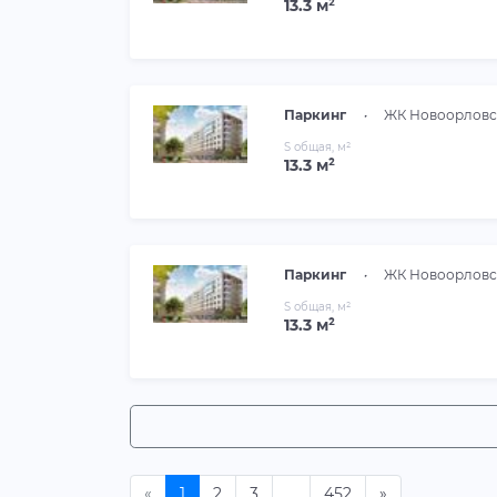
13.3 м²
Паркинг
•
ЖК Новоорловс
S общая, м²
13.3 м²
Паркинг
•
ЖК Новоорловс
S общая, м²
13.3 м²
«
Предидущая
1
2
3
...
452
»
Следующая