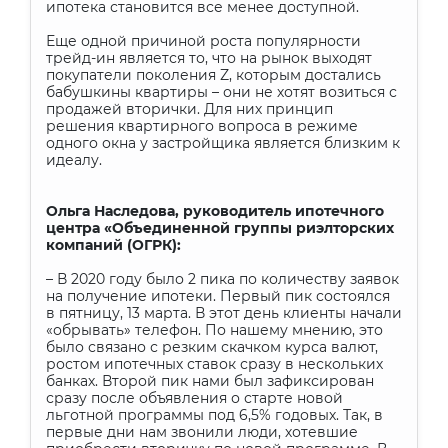
ипотека становится все менее доступной.
Еще одной причиной роста популярности
трейд-ин является то, что на рынок выходят
покупатели поколения Z, которым достались
бабушкины квартиры – они не хотят возиться с
продажей вторички. Для них принцип
решения квартирного вопроса в режиме
одного окна у застройщика является близким к
идеалу.
Ольга Наследова, руководитель ипотечного
центра «Объединенной группы риэлторских
компаний (ОГРК):
– В 2020 году было 2 пика по количеству заявок
на получение ипотеки. Первый пик состоялся
в пятницу, 13 марта. В этот день клиенты начали
«обрывать» телефон. По нашему мнению, это
было связано с резким скачком курса валют,
ростом ипотечных ставок сразу в нескольких
банках. Второй пик нами был зафиксирован
сразу после объявления о старте новой
льготной программы под 6,5% годовых. Так, в
первые дни нам звонили люди, хотевшие