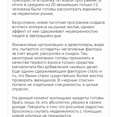
приобрести вторичку по новой программе. В
итоге в среднем из 20 звонивших только 1-2
человека были готовы рассмотреть варианты
на первичном рынке.
Безусловно, новая льготная программа создала
всплеск интереса на рынке жилья, однако
эффект от нее сдерживает неуверенностью
людей в завтрашнем дне.
Финансовые организации и девелоперы, видя
это, пытаются «сгладить» негативные факторы
за счет акций, рассрочек и скидок. Так,
некоторые компании готовы принимать в
качестве первого взноса только средства
маткапитала без добавления «живых» денег.
Еще одним сдерживающим фактором стало и
то, что банки стали существенно более жестко
проверять заемщиков. В «черные списки»
попали не отдельные специалисты, а целые
отрасли.
На данный момент жилищные кредиты готовы
брать лишь те, кто абсолютно уверен в своем
доходе. Говорить о том, что россияне радостно
бросились скупать недвижимость с помощью
новой ипотеки не приходится.