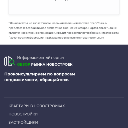
* Данная статья не является официальной позицией портала obzor78.ru, а
представляет собой личное экспертное мнение ее автора. Портал obzor78.ru не
является кредитной организацией. Кредит предоставляется банками-партнерами.
Расчет носит информационный характер и не является окончательным.
Информационный портал
ОБЗОР
РЫНКА НОВОСТРОЕК
Проконсультируем по вопросам
недвижимости, обращайтесь.
КВАРТИРЫ В НОВОСТРОЙКАХ
НОВОСТРОЙКИ
ЗАСТРОЙЩИКИ