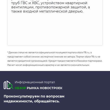
труб ГВС и ХВС, устройством квартирной
вентиляции, противопожарной защитой, а
также входной металлической дверью.
* Данная статья не является официальной позицией портала obzor78.ru, а
представляет собой личное экспертное мнение ее автора. Портал obzor78.ru не
является кредитной организацией. Кредит предоставляется банками-партнерами.
Расчет носит информационный характер и не является окончательным.
Информационный портал
ОБЗОР
РЫНКА НОВОСТРОЕК
Проконсультируем по вопросам
недвижимости, обращайтесь.