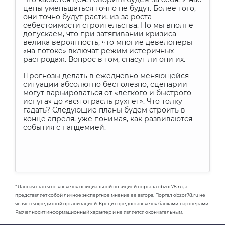
цены уменьшаться точно не будут. Более того,
они точно будут расти, из-за роста
себестоимости строительства. Но мы вполне
допускаем, что при затягивании кризиса
велика вероятность, что многие девелоперы
«на потоке» включат режим истеричных
распродаж. Вопрос в том, спасут ли они их.
Прогнозы делать в ежедневно меняющейся
ситуации абсолютно бесполезно, сценарии
могут варьироваться от «легкого и быстрого
испуга» до «вся отрасль рухнет». Что толку
гадать? Следующие планы будем строить в
конце апреля, уже понимая, как развиваются
события с пандемией.
* Данная статья не является официальной позицией портала obzor78.ru, а
представляет собой личное экспертное мнение ее автора. Портал obzor78.ru не
является кредитной организацией. Кредит предоставляется банками-партнерами.
Расчет носит информационный характер и не является окончательным.