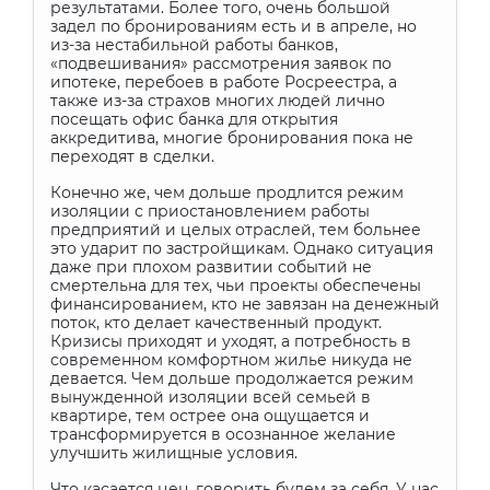
результатами. Более того, очень большой
задел по бронированиям есть и в апреле, но
из-за нестабильной работы банков,
«подвешивания» рассмотрения заявок по
ипотеке, перебоев в работе Росреестра, а
также из-за страхов многих людей лично
посещать офис банка для открытия
аккредитива, многие бронирования пока не
переходят в сделки.
Конечно же, чем дольше продлится режим
изоляции с приостановлением работы
предприятий и целых отраслей, тем больнее
это ударит по застройщикам. Однако ситуация
даже при плохом развитии событий не
смертельна для тех, чьи проекты обеспечены
финансированием, кто не завязан на денежный
поток, кто делает качественный продукт.
Кризисы приходят и уходят, а потребность в
современном комфортном жилье никуда не
девается. Чем дольше продолжается режим
вынужденной изоляции всей семьей в
квартире, тем острее она ощущается и
трансформируется в осознанное желание
улучшить жилищные условия.
Что касается цен, говорить будем за себя. У нас