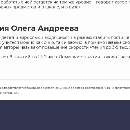
аботать с ней остается на том же уровне, - говорит автор
вных предметов и в школе, и в вузе».
ия Олега Андреева
 детей и взрослых, находящихся на разных стадиях постиж
 учиться можно как очно, так и заочно, а помимо навыка с
я авторы называют повышение скорости чтения до 3-5 тыс. 
т 8 занятий по 1,5-2 часа. Домашние занятия – около 1 часа
u, а представляет собой личное экспертное мнение ее автора. Портал obzor78.ru не является
кончательным.