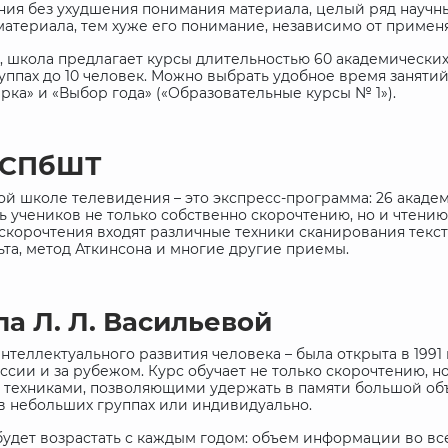
ия без ухудшения понимания материала, целый ряд научных
материала, тем хуже его понимание, независимо от примен
, школа предлагает курсы длительностью 60 академических ч
ппах до 10 человек. Можно выбрать удобное время занятий 
ка» и «Выбор года» («Образовательные курсы № 1»).
в СПбШТ
й школе телевидения – это экспресс-программа: 26 академ
 учеников не только собственно скорочтению, но и чтению
 скорочтения входят различные техники сканирования текст
ьта, метод Аткинсона и многие другие приемы.
 Л. Л. Васильевой
нтеллектуального развития человека – была открыта в 1991
ссии и за рубежом. Курс обучает не только скорочтению, н
 с техниками, позволяющими удержать в памяти большой о
 в небольших группах или индивидуально.
удет возрастать с каждым годом: объем информации во все