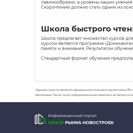
лавинообразно, а уровень наших умений р
Скорочтение должно стать одним из осно
Школа быстрого чтен
Школа предлагает множество курсов для
курсом является программа «Доминанта»:
памяти и внимания. Результатом обучени
Стандартный формат обучения предполагае
* Данная статья не является официальной позицией портала obzor78.r
партнерами. Расчет носит информационный характер и не является о
Информационный портал
ОБЗОР
РЫНКА НОВОСТРОЕК