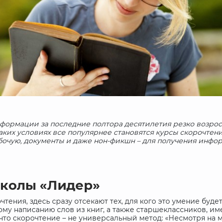
ормации за последние полтора десятилетия резко возрос
аких условиях все популярнее становятся курсы скорочтен
абочую, документы и даже нон-фикшн – для получения информ
школы «Лидер»
чтения, здесь сразу отсекают тех, для кого это умение буд
тному написанию слов из книг, а также старшеклассников, 
что скорочтение – не универсальный метод: «Несмотря н