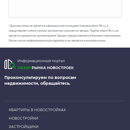
* Данная статья не является официальной позицией портала obzor78.ru, а
представляет собой личное экспертное мнение ее автора. Портал obzor78.ru не
является кредитной организацией. Кредит предоставляется банками-партнерами.
Расчет носит информационный характер и не является окончательным.
Информационный портал
ОБЗОР
РЫНКА НОВОСТРОЕК
Проконсультируем по вопросам
недвижимости, обращайтесь.
КВАРТИРЫ В НОВОСТРОЙКАХ
НОВОСТРОЙКИ
ЗАСТРОЙЩИКИ