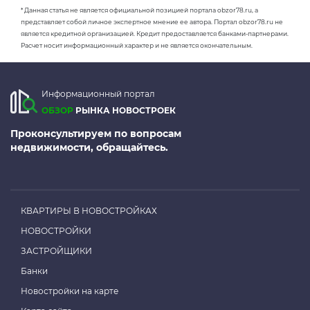
* Данная статья не является официальной позицией портала obzor78.ru, а
представляет собой личное экспертное мнение ее автора. Портал obzor78.ru не
является кредитной организацией. Кредит предоставляется банками-партнерами.
Расчет носит информационный характер и не является окончательным.
Информационный портал
ОБЗОР
РЫНКА НОВОСТРОЕК
Проконсультируем по вопросам
недвижимости, обращайтесь.
КВАРТИРЫ В НОВОСТРОЙКАХ
НОВОСТРОЙКИ
ЗАСТРОЙЩИКИ
Банки
Новостройки на карте