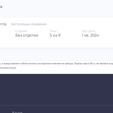
а
mily
Застройщик Академия
Отделка
Этаж
Год сдачи
Без отделки
5 из 9
1 кв. 2024
u, а представляет собой личное экспертное мнение ее автора. Портал obzor78.ru не является
кончательным.
Банки