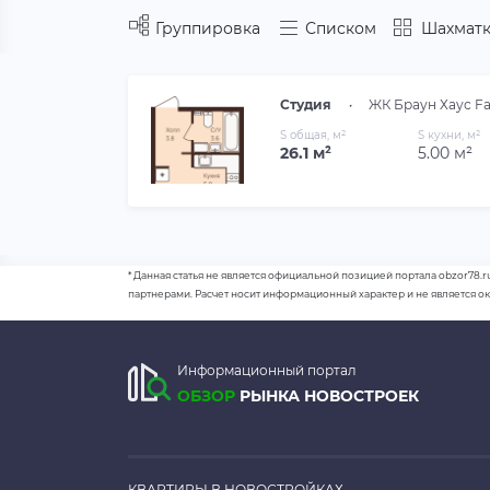
Группировка
Списком
Шахматк
Студия
•
ЖК Браун Хаус Fa
S общая, м²
S кухни, м²
26.1 м²
5.00 м²
* Данная статья не является официальной позицией портала obzor78.r
партнерами. Расчет носит информационный характер и не является о
Информационный портал
ОБЗОР
РЫНКА НОВОСТРОЕК
КВАРТИРЫ В НОВОСТРОЙКАХ