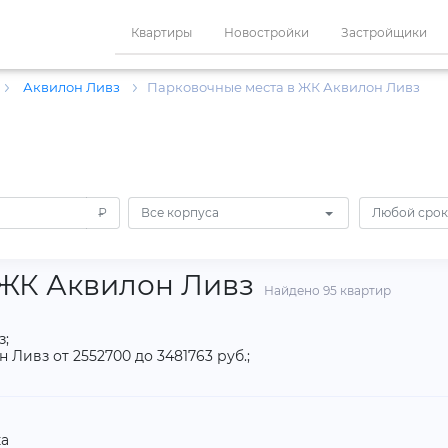
Квартиры
Новостройки
Застройщики
Аквилон Ливз
Парковочные места в ЖК Аквилон Ливз
₽
Все корпуса
Любой срок
 ЖК Аквилон Ливз
Найдено 95 квартир
з;
Ливз от 2552700 до 3481763 руб.;
а