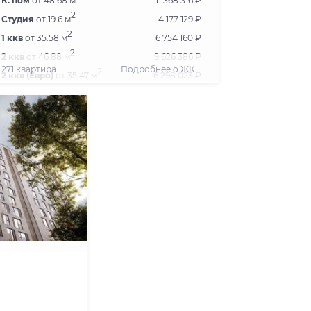
К. пом
от 48.68 м
11 368 316 ₽
2
Студия
от 19.6 м
4 177 129 ₽
2
1 ккв
от 35.58 м
6 754 160 ₽
2
2 ккв
от 46.88 м
9 626 386 ₽
271 квартира
Подробнее о ЖК
2
2 ккв (Евро)
от 35.47 м
6 298 023 ₽
2
3 ккв (Евро)
от 58.66 м
11 430 077 ₽