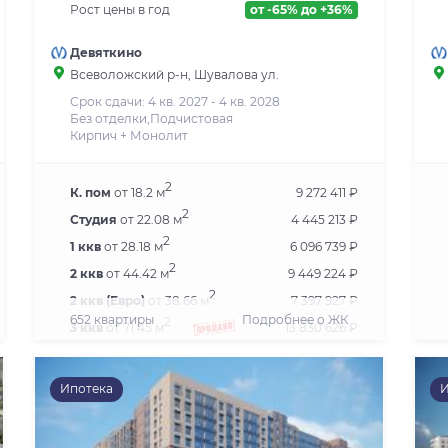
Рост цены в год
от -65% до +36%
Девяткино
Всеволожский р-н, Шувалова ул.
Срок сдачи: 4 кв. 2027 - 4 кв. 2028
Без отделки,Подчистовая
Кирпич + Монолит
2
К. пом
от 18.2 м
9 272 411 ₽
2
Студия
от 22.08 м
4 445 213 ₽
2
1 ккв
от 28.18 м
6 096 739 ₽
2
2 ккв
от 44.42 м
9 449 224 ₽
2
2 ккв (Евро)
от 38.66 м
7 397 927 ₽
652 квартиры
Подробнее о ЖК
2
3 ккв
от 71.45 м
13 830 626 ₽
2
3 ккв (Евро)
от 52.06 м
9 828 928 ₽
2
4 ккв (Евро)
от 71.45 м
16 005 522 ₽
Ипотека
И