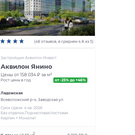
(
48 отзывов
, в среднем 4.8 из 5)
Застройщик Аквилон-Инвест
Аквилон Янино
Цены от 158 034 ₽ за м²
Рост цены в год
от -25% до +46%
Ладожская
Всеволожский р-н, Заводская ул.
Срок сдачи: 4 кв. 2026
Без отделки,Подчистовая,Чистовая
Кирпич + Монолит
2