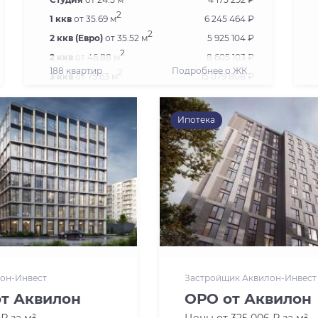
2
1 ккв
от 35.69 м
6 245 464 ₽
2
2 ккв (Евро)
от 35.52 м
5 925 104 ₽
2
2 ккв
от 46.88 м
8 605 103 ₽
188 квартир
Подробнее о ЖК
2
3 ккв
от 75.63 м
15 079 808 ₽
2
3 ккв (Евро)
от 55.11 м
9 769 438 ₽
2
4 ккв (Евро)
от 76.68 м
14 255 152 ₽
Ипотека
он-Инвест
Застройщик Аквилон-Инвест
от Аквилон
ОРО от Аквилон