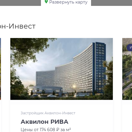
Развернуть карту
он-Инвест
И
Застройщик Аквилон-Инвест
Аквилон РИВА
Цены от 174 608 ₽ за м²