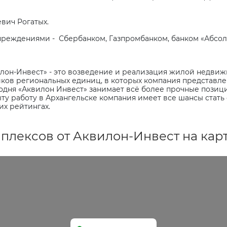
вич Рогатых.
чреждениями -
Сбербанком, Газпромбанком, банком «Абсол
он-Инвест» - это возведение и реализация жилой недвижи
ков региональных единиц, в которых компания представлен
егодня «Аквилон Инвест» занимает всё более прочные пози
ту работу в Архангельске компания имеет все шансы стать
х рейтингах.
лексов от Аквилон-Инвест на кар