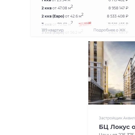
2
2 ккв
от 47.08 м
8 958 147 ₽
2
2 ккв (Евро)
от 42.6 м
8 533 408 ₽
2
3 ккв
от 70.62 м
11 501 455 ₽
189 квартир
Подробнее о ЖК
2
3 ккв (Евро)
от 56.2 м
9 837 481 ₽
2
4 ккв (Евро)
от 74.48 м
13 474 477 ₽
Застройщик Аквил
БЦ Локус 