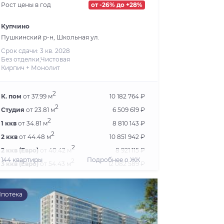
Рост цены в год
от -26% до +28%
Купчино
Пушкинский р-н, Школьная ул.
Срок сдачи: 3 кв. 2028
Без отделки,Чистовая
Кирпич + Монолит
2
К. пом
от 37.99 м
10 182 764 ₽
2
Студия
от 23.81 м
6 509 619 ₽
2
1 ккв
от 34.81 м
8 810 143 ₽
2
2 ккв
от 44.48 м
10 851 942 ₽
2
2 ккв (Евро)
от 40.42 м
8 921 115 ₽
144 квартиры
Подробнее о ЖК
2
3 ккв (Евро)
от 54.43 м
12 082 589 ₽
2
4 ккв (Евро)
от 72.33 м
16 123 442 ₽
потека