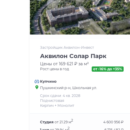
Застройщик Аквилон-Инвест
Аквилон Солар Парк
Цены от 169 621 ₽ за м²
Рост цены в год
от -16% до +35%
Купчино
Пушкинский р-н, Школьная ул.
Срок сдачи: 4 кв. 2028
Подчистовая
Кирпич + Монолит
2
Студия
от 21.29 м
4 600 956 ₽
2
1 ккв
от 29.94 м
6 715 482 ₽