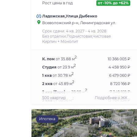
Рост цены в год
от -10% до +62%
Ладожская,Улица Дыбенко
Всеволожский р-н, Ленинградская ул.
Срок сдачи: 4 кв. 2027 - 4 кв. 2028
Без отделки,Подчистовая,Чистовая
Кирпич + Монолит
2
К. пом
от 35.88 м
10 366 005 ₽
2
Студия
от 23.9 м
4 458 950 ₽
2
1 ккв
от 30.78 м
6 479 060 ₽
2
2 ккв
от 45.89 м
8 720 166 ₽
2
2 ккв (Евро)
от 38.98 м
7 348 168 ₽
500 квартир
Подробнее о ЖК
2
3 ккв
от 68.96 м
13 764 554 ₽
2
3 ккв (Евро)
от 48.6 м
9 650 928 ₽
2
4 ккв (Евро)
от 72.22 м
13 471 094 ₽
Ипотека