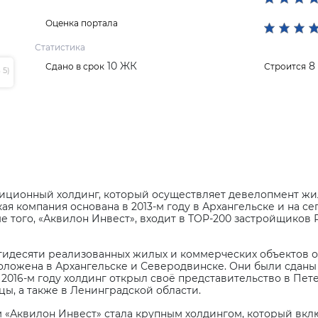
Оценка портала
Статистика
10 ЖК
8
Сдано в срок
Строится
 5)
стиционный холдинг, который осуществляет девелопмент 
я компания основана в 2013-м году в Архангельске и на се
 того, «Аквилон Инвест», входит в
TOP
-200 застройщиков 
тидесяти реализованных жилых и коммерческих объектов 
оложена в Архангельске и Северодвинске. Они были сданы б
2016-м году холдинг открыл своё представительство в Пет
ы, а также в Ленинградской области.
м «Аквилон Инвест» стала крупным холдингом, который вкл