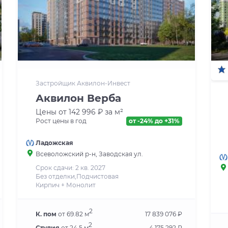
Застройщик Аквилон-Инвест
Аквилон Верба
Цены от 142 996 ₽ за м²
Рост цены в год
от -24% до +31%
Ладожская
Всеволожский р-н, Заводская ул.
Срок сдачи: 2 кв. 2027
Без отделки,Подчистовая
Кирпич + Монолит
2
К. пом
от 69.82 м
17 839 076 ₽
2
Студия
от 24.5 м
4 175 292 ₽