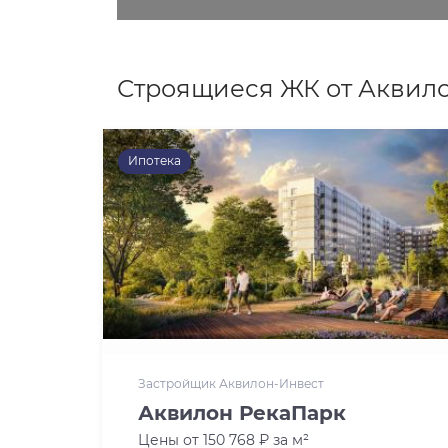
Строящиеся ЖК от Аквил
Ипотека
Застройщик Аквилон-Инвест
Аквилон РекаПарк
Цены от 150 768 ₽ за м²