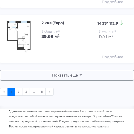
Подробнее
2 ккв (Евро)
14 274 112 ₽
S общая, м²
S кухни, м²
39.69 м²
17.71 м²
Подробнее
Показать еще
* Данная статья не является официальной позицией портала obzor78.ru, а
представляет собой личное экспертное мнение ее автора. Портал obzor78.ru не
является кредитной организацией. Кредит предоставляется банками-партнерами.
Расчет носит информационный характер и не является окончательным.