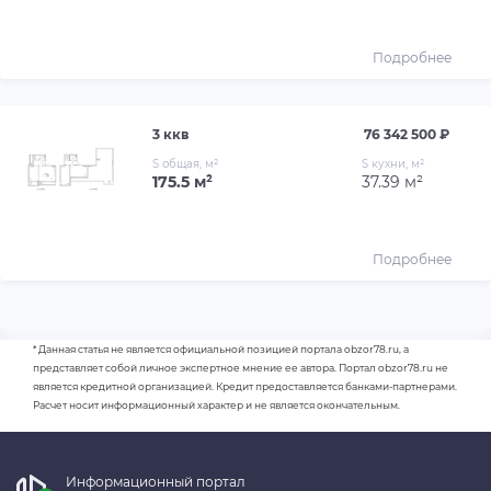
Подробнее
3 ккв
76 342 500 ₽
S общая, м²
S кухни, м²
175.5 м²
37.39 м²
Подробнее
* Данная статья не является официальной позицией портала obzor78.ru, а
представляет собой личное экспертное мнение ее автора. Портал obzor78.ru не
является кредитной организацией. Кредит предоставляется банками-партнерами.
Расчет носит информационный характер и не является окончательным.
Информационный портал