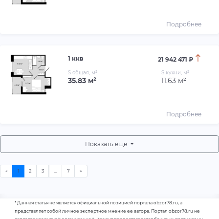
Подробнее
1 ккв
21 942 471 ₽
S общая, м²
S кухни, м²
35.83 м²
11.63 м²
Подробнее
Показать еще
* Данная статья не является официальной позицией портала obzor78.ru, а
представляет собой личное экспертное мнение ее автора. Портал obzor78.ru не