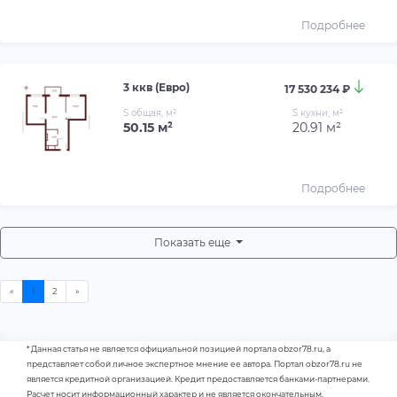
Подробнее
3 ккв (Евро)
17 530 234 ₽
S общая, м²
S кухни, м²
50.15 м²
20.91 м²
Подробнее
Показать еще
* Данная статья не является официальной позицией портала obzor78.ru, а
представляет собой личное экспертное мнение ее автора. Портал obzor78.ru не
является кредитной организацией. Кредит предоставляется банками-партнерами.
Расчет носит информационный характер и не является окончательным.