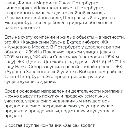
завод Филипп Моррис в Санкт-Петербурге,
гипермаркет «Декатлон» также в Петербурге,
спортивный комплекс для хоккейной команды
«Локомотив» в Ярославле, Центральный стадион в
Екатеринбурге и еще более тридцати объектов в
разных регионах.
Есть на счету компании и жилые объекты – в частности,
это ЖК «Кандинский Хаус» в Екатеринбурге, ЖК
«Кунцево» в Москве. В Петербурге у девелопера три
объекта – ЖК «На Поклонногорской улице» (сдан в
2005-м году), ЖК «8-ая Советская» (построен в 1994-м
году), ЖК «Дом на Детской» (год сдачи – 2013-й). В 2021-м
году
Hansa
Group
запустила новый жилой проект – ЖК
«Аура» на Зеленогорской улице в Выборгском районе
Санкт-Петербурга. Это проект реконструкции
существующего здания.
Среди основных направлений деятельности компании
можно выделить покупку и продажу земельных
участков, управление недвижимым имуществом,
предоставление посреднических услуг при купле-
продаже и аренде жилья, подготовку имущества к
продаже.
В состав Группы компаний «Ханса» входят: