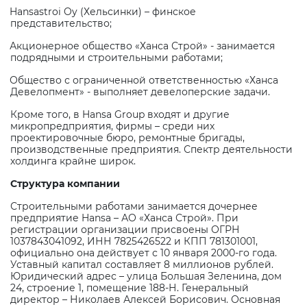
Hansastroi Oy (Хельсинки) – финское
представительство;
Акционерное общество «Ханса Строй» - занимается
подрядными и строительными работами;
Общество с ограниченной ответственностью «Ханса
Девелопмент» - выполняет девелоперские задачи.
Кроме того, в
Hansa
Group
входят и другие
микропредприятия, фирмы – среди них
проектировочные бюро, ремонтные бригады,
производственные предприятия. Спектр деятельности
холдинга крайне широк.
Структура компании
Строительными работами занимается дочернее
предприятие
Hansa
– АО «Ханса Строй». При
регистрации организации присвоены ОГРН
1037843041092, ИНН 7825426522 и КПП 781301001,
официально она действует с 10 января 2000-го года.
Уставный капитал составляет 8 миллионов рублей.
Юридический адрес – улица Большая Зеленина, дом
24, строение 1, помещение 188-Н. Генеральный
директор – Николаев Алексей Борисович. Основная