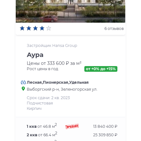
6 отзывов
Застройщик Hansa Group
Аура
Цены от 333 600 ₽ за м²
Рост цены в год
от +0% до +15%
Лесная,Пионерская,Удельная
Выборгский р-н, Зеленогорская ул.
Срок сдачи: 2 кв. 2023
Подчистовая
Кирпич
2
1 ккв
от 46.8 м
13 840 400 ₽
2
2 ккв
от 66.4 м
25 309 850 ₽