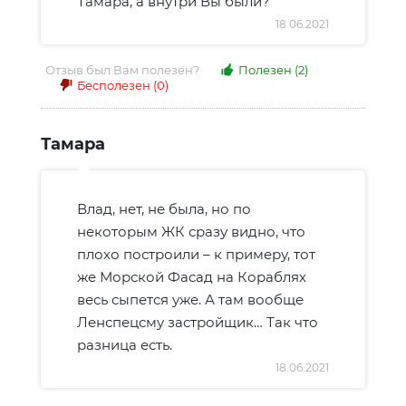
Тамара, а внутри Вы были?
18.06.2021
Отзыв был Вам полезен?
Полезен
(2)
Бесполезен
(0)
Тамара
Влад, нет, не была, но по
некоторым ЖК сразу видно, что
плохо построили – к примеру, тот
же Морской Фасад на Кораблях
весь сыпется уже. А там вообще
Ленспецсму застройщик… Так что
разница есть.
18.06.2021