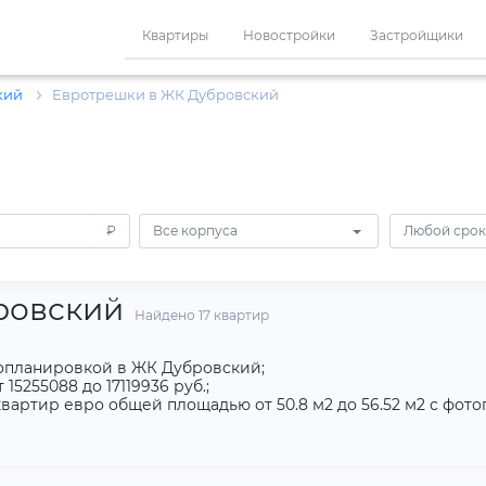
Квартиры
Новостройки
Застройщики
кий
Евротрешки в ЖК Дубровский
₽
Все корпуса
Любой срок
ровский
Найдено 17 квартир
ропланировкой в ЖК Дубровский;
5255088 до 17119936 руб.;
вартир евро общей площадью от 50.8 м2 до 56.52 м2 с фот