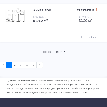
3 ккв (Евро)
13 727 573 ₽
S общая, м²
S кухни, м²
54.69 м²
16.66 м²
Подробнее
Показать еще
* Данная статья не является официальной позицией портала obzor78.ru, а
представляет собой личное экспертное мнение ее автора. Портал obzor78.ru не
является кредитной организацией. Кредит предоставляется банками-партнерами.
Расчет носит информационный характер и не является окончательным.