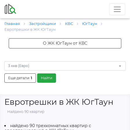
Главная
Застройщики
КВС
ЮгТаун
Евротрешки в ЖК ЮгТаун
О ЖК ЮгТаун от КВС
3 ккв (Евро)
Еще детали
1
Найти
Евротрешки в ЖК ЮгТаун
Найдено 90 квартир
найдено 90 трехкомнатных квартир с