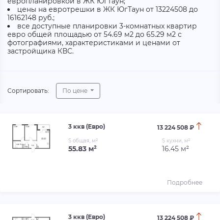
европланировкой в ЖК ЮгТаун;
цены на евротрешки в ЖК ЮгТаун от 13224508 до
16162148 руб.;
все доступные планировки 3-комнатных квартир
евро общей площадью от 54.69 м2 до 65.29 м2 с
фотографиями, характеристиками и ценами от
застройщика КВС.
Сортировать:
По цене
3 ккв (Евро)
13 224 508 ₽
S общая, м²
S кухни, м²
55.83 м²
16.45 м²
Подробнее
3 ккв (Евро)
13 224 508 ₽