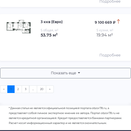
Подробнее
3 ккв (Евро)
9 100 669 ₽
S общая, м²
S кухни, м²
53.75 м²
19.94 м²
Подробнее
Показать еще
* Данная статья не является официальной позицией портала obzor78.ru, а
представляет собой личное экспертное мнение ее автора. Портал obzor78.ru не
является кредитной организацией. Кредит предоставляется банками-партнерами.
Расчет носит информационный характер и не является окончательным.