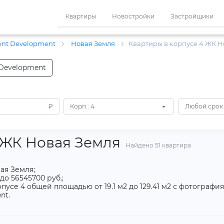
Квартиры
Новостройки
Застройщики
ent Development
Новая Земля
Квартиры в корпусе 4 ЖК Н
 Development
₽
Корп.: 4
Любой срок
 ЖК Новая Земля
Найдено 51 квартира
ая Земля;
до 56545700 руб.;
пусе 4 общей площадью от 19.1 м2 до 129.41 м2 с фотографи
nt.