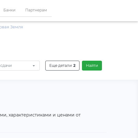
Банки
Партнерам
овая Земля
 сдачи
Еще детали
2
Найти
ями, характеристиками и ценами от