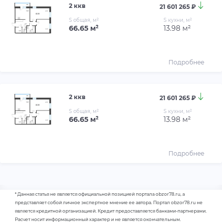
2 ккв
21 601 265 ₽
S общая, м²
S кухни, м²
66.65 м²
13.98 м²
Подробнее
2 ккв
21 601 265 ₽
S общая, м²
S кухни, м²
66.65 м²
13.98 м²
Подробнее
* Данная статья не является официальной позицией портала obzor78.ru, а
представляет собой личное экспертное мнение ее автора. Портал obzor78.ru не
является кредитной организацией. Кредит предоставляется банками-партнерами.
Расчет носит информационный характер и не является окончательным.