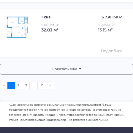
1 ккв
6 730 150 ₽
S общая, м²
S кухни, м²
32.83 м²
13.15 м²
Подробнее
Показать еще
* Данная статья не является официальной позицией портала obzor78.ru, а
представляет собой личное экспертное мнение ее автора. Портал obzor78.ru не
является кредитной организацией. Кредит предоставляется банками-партнерами.
Расчет носит информационный характер и не является окончательным.