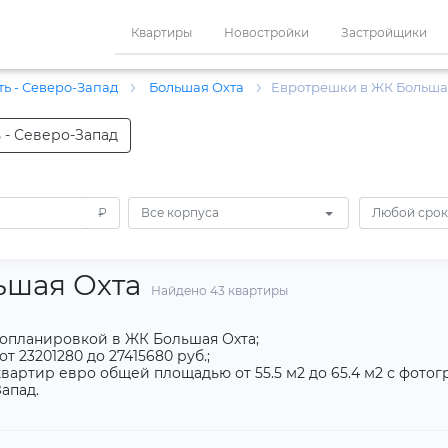
Квартиры
Новостройки
Застройщики
ь - Северо-Запад
Большая Охта
Евротрешки в ЖК Больша
 - Северо-Запад
₽
Все корпуса
Любой срок
ьшая Охта
Найдено 43 квартиры
ропланировкой в ЖК Большая Охта;
 23201280 до 27415680 руб.;
вартир евро общей площадью от 55.5 м2 до 65.4 м2 с фото
апад.