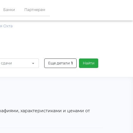
Банки
Партнерам
я Охта
 сдачи
Еще детали
1
Найти
графиями, характеристиками и ценами от