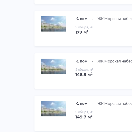
К. пом
•
ЖК Морская набе
S общая, м²
179 м²
К. пом
•
ЖК Морская набе
S общая, м²
148.9 м²
К. пом
•
ЖК Морская набе
S общая, м²
149.7 м²