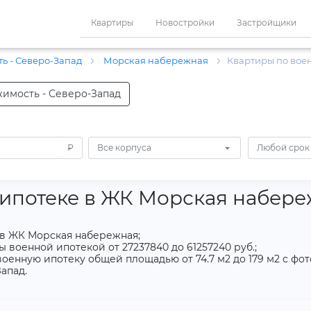
Квартиры
Новостройки
Застройщики
ь - Северо-Запад
Морская набережная
Квартиры по вое
имость - Северо-Запад
₽
Все корпуса
Любой срок
 ипотеке в ЖК Морская набер
 в ЖК Морская набережная;
 военной ипотекой от 27237840 до 61257240 руб.;
оенную ипотеку общей площадью от 74.7 м2 до 179 м2 с фо
апад.