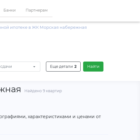
Банки
Партнерам
нной ипотеке в ЖК Морская набережная
 сдачи
Еще детали
2
Найти
ежная
Найдено 9 квартир
тографиями, характеристиками и ценами от