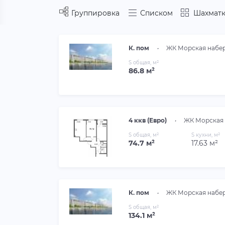
Группировка
Списком
Шахматк
К. пом
•
ЖК Морская набе
S общая, м²
86.8 м²
4 ккв (Евро)
•
ЖК Морская
S общая, м²
S кухни, м²
74.7 м²
17.63 м²
К. пом
•
ЖК Морская набе
S общая, м²
134.1 м²