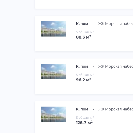
К. пом
•
ЖК Морская набе
S общая, м²
88.3 м²
К. пом
•
ЖК Морская набе
S общая, м²
96.2 м²
К. пом
•
ЖК Морская набе
S общая, м²
126.7 м²