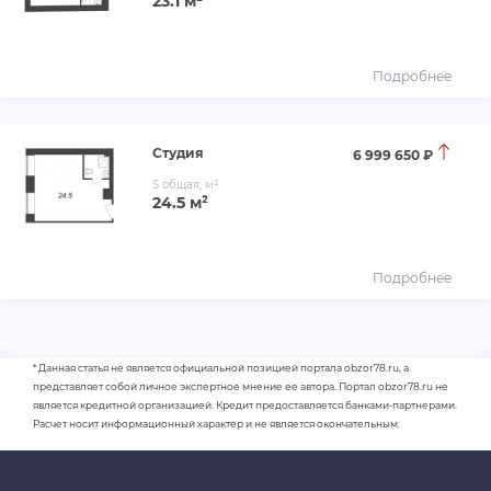
23.1 м²
Подробнее
Студия
6 999 650 ₽
S общая, м²
24.5 м²
Подробнее
* Данная статья не является официальной позицией портала obzor78.ru, а
представляет собой личное экспертное мнение ее автора. Портал obzor78.ru не
является кредитной организацией. Кредит предоставляется банками-партнерами.
Расчет носит информационный характер и не является окончательным.