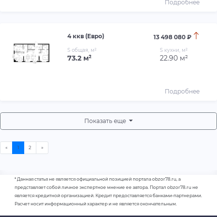
Подробнее
4 ккв (Евро)
13 498 080 ₽
S общая, м²
S кухни, м²
73.2 м²
22.90 м²
Подробнее
Показать еще
* Данная статья не является официальной позицией портала obzor78.ru, а
представляет собой личное экспертное мнение ее автора. Портал obzor78.ru не
является кредитной организацией. Кредит предоставляется банками-партнерами.
Расчет носит информационный характер и не является окончательным.