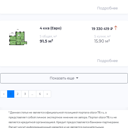
Подробнее
4 ккв (Евро)
19 330 419 ₽
S общая, м²
S кухни, м²
91.5 м²
15.90 м²
Подробнее
Показать еще
* Данная статья не является официальной позицией портала obzor78.ru, а
представляет собой личное экспертное мнение ее автора. Портал obzor78.ru не
является кредитной организацией. Кредит предоставляется банками-партнерами.
Расчет носит информационный характер и не является окончательным.